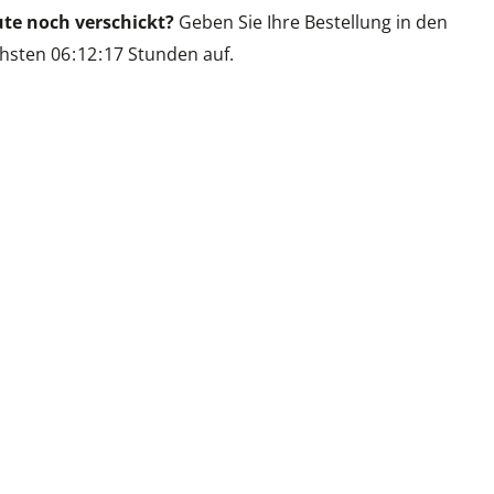
te noch verschickt?
Geben Sie Ihre Bestellung in den
hsten
0
6
1
2
1
7
Stunden auf.