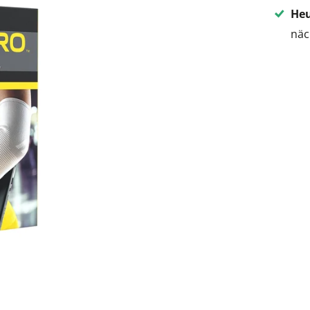
Heu
näc