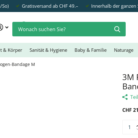
a/So)
Gratisversand ab CHF 49.–
Innerhalb der ganzen
0
t & Körper
Sanität & Hygiene
Baby & Familie
Naturage
lbogen-Bandage M
3M F
Ban
Tei
CHF 21