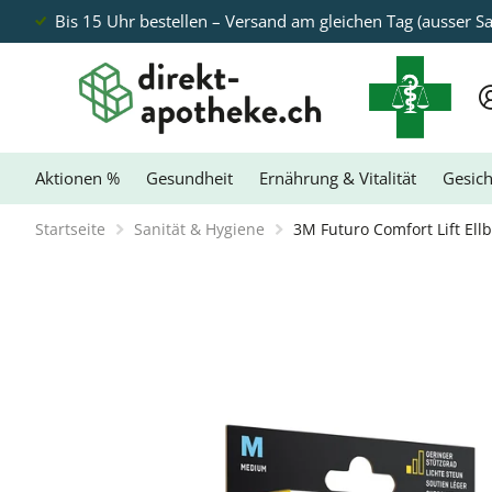
Bis 15 Uhr bestellen – Versand am gleichen Tag (ausser S
Aktionen %
Gesundheit
Ernährung & Vitalität
Gesich
Startseite
Sanität & Hygiene
3M Futuro Comfort Lift El