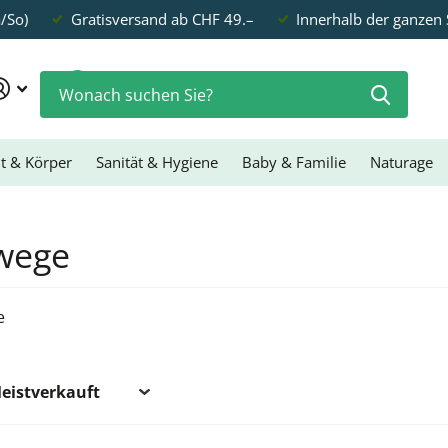
a/So)
Gratisversand ab CHF 49.–
Innerhalb der ganzen
0
t & Körper
Sanität & Hygiene
Baby & Familie
Naturage
wege
e