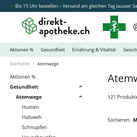
Bis 15 Uhr bestellen – Versand am gleichen Tag (ausser S
Aktionen %
Gesundheit
Ernährung & Vitalität
Gesich
Startseite
Atemwege
Atem
Aktionen %
Gesundheit
Atemwege
121 Produkt
Husten
Halsweh
Sortieren:
Schnupfen