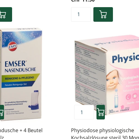
dusche + 4 Beutel
Physiodose physiologische
lz
Kochsalzlösung steril 30 Mo