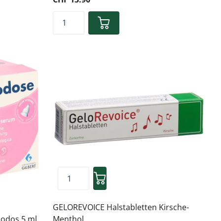
GELOREVOICE Halstabletten Kirsche-
nodos 5 ml
Menthol