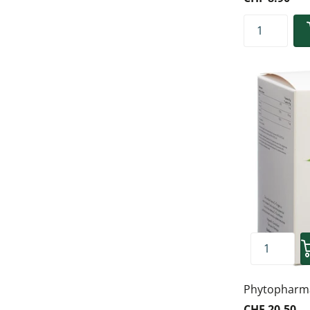
Phytopharma 
CHF 20.50