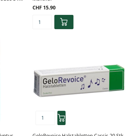
CHF 15.90
lyptus
GeloRevoice Halstabletten Cassis 20 Stk