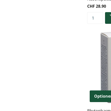
CHF 28.90
Optione
Phytopharma 