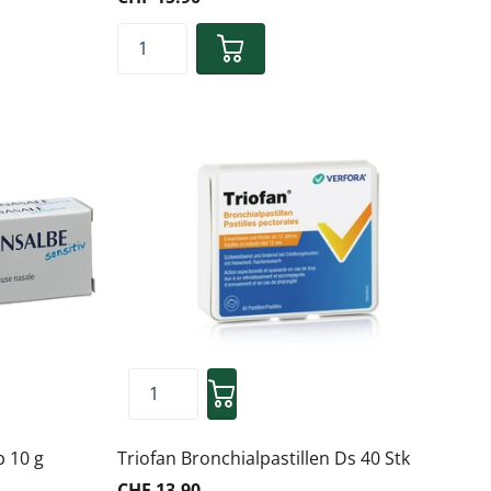
b 10 g
Triofan Bronchialpastillen Ds 40 Stk
CHF 13.90