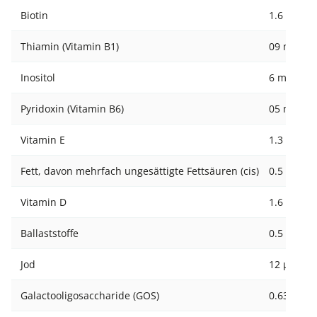
Biotin
1.6 µg
Thiamin (Vitamin B1)
09 mg
Inositol
6 mg
Pyridoxin (Vitamin B6)
05 mg
Vitamin E
1.3 mg
Fett, davon mehrfach ungesättigte Fettsäuren (cis)
0.5 g
Vitamin D
1.6 µg
Ballaststoffe
0.5 g
Jod
12 µg
Galactooligosaccharide (GOS)
0.63 g