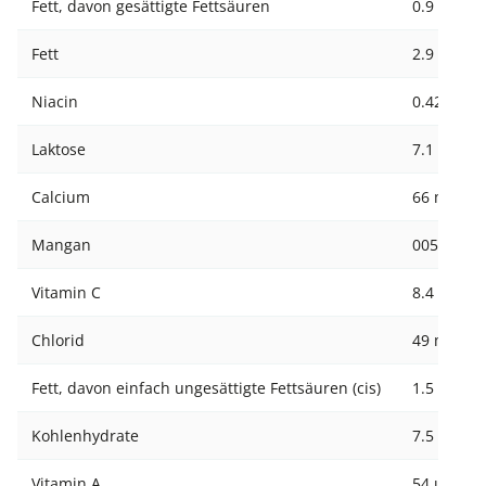
Fett, davon gesättigte Fettsäuren
0.9 g
Fett
2.9 g
Niacin
0.42 mg
Laktose
7.1 g
Calcium
66 mg
Mangan
005 mg
Vitamin C
8.4 mg
Chlorid
49 mg
Fett, davon einfach ungesättigte Fettsäuren (cis)
1.5 g
Kohlenhydrate
7.5 g
Vitamin A
54 µg