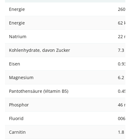
Energie
260 kJ
Energie
62 kcal
Natrium
22 mg
Kohlenhydrate, davon Zucker
7.3 g
Eisen
0.93 mg
Magnesium
6.2 mg
Pantothensäure (Vitamin B5)
0.45 mg
Phosphor
46 mg
Fluorid
006 mg
Carnitin
1.8 mg