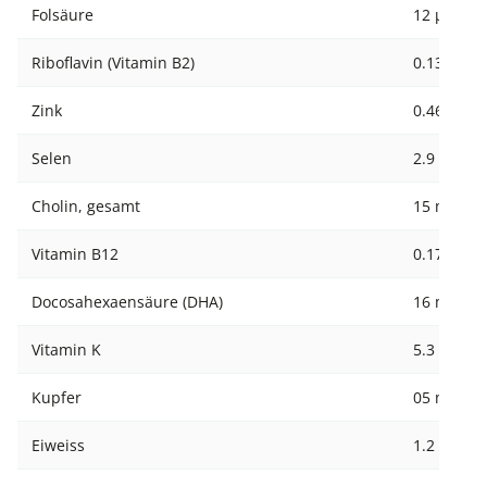
Folsäure
12 µg
Riboflavin (Vitamin B2)
0.13 mg
Zink
0.46 mg
Selen
2.9 µg
Cholin, gesamt
15 mg
Vitamin B12
0.17 µg
Docosahexaensäure (DHA)
16 mg
Vitamin K
5.3 µg
Kupfer
05 mg
Eiweiss
1.2 g