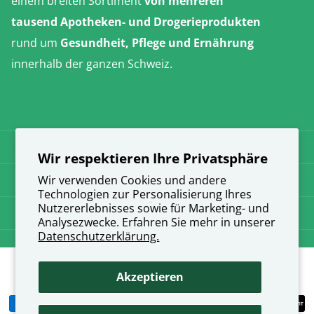
einem breiten Sortiment
von mehreren
tausend Apotheken- und Drogerieprodukten
rund um
Gesundheit, Pflege und Ernährung
innerhalb der ganzen Schweiz.
Erfahren Sie
mehr
Versandkosten
AGB
Wir respektieren Ihre Privatsphäre
Datenschutz
Wir verwenden Cookies und andere
Technologien zur Personalisierung Ihres
Nutzererlebnisses sowie für Marketing- und
Impressum
Analysezwecke. Erfahren Sie mehr in unserer
Datenschutzerklärung.
©
2026
direkt-apotheke.ch,
Akzeptieren