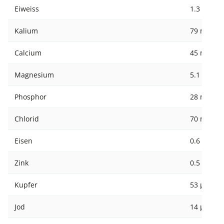
Eiweiss
1.3 g
Kalium
79 mg
Calcium
45 mg
Magnesium
5.1 mg
Phosphor
28 mg
Chlorid
70 mg
Eisen
0.6 mg
Zink
0.5 mg
Kupfer
53 µg
Jod
14 µg