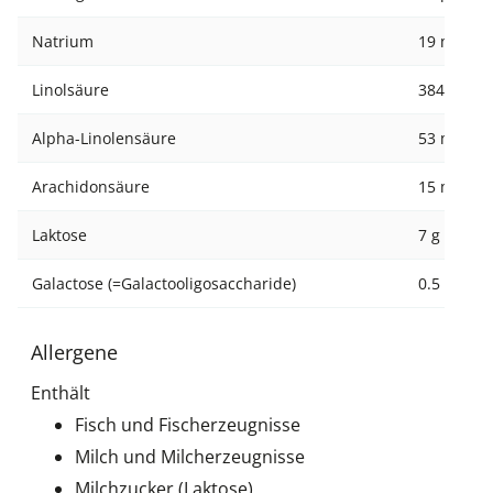
Natrium
19 mg
Linolsäure
384 mg
Alpha-Linolensäure
53 mg
Arachidonsäure
15 mg
Laktose
7 g
Galactose (=Galactooligosaccharide)
0.5 g
Allergene
Enthält
Fisch und Fischerzeugnisse
Milch und Milcherzeugnisse
Milchzucker (Laktose)