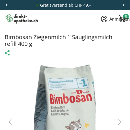
Gratisversand ab CHF 49.–
0
Anmelden
Bimbosan Ziegenmilch 1 Säuglingsmilch
refill 400 g