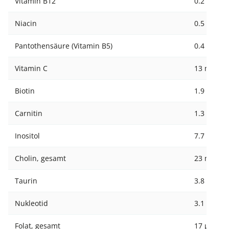
Vitamin B12
0.2 µg
Niacin
0.5 mg
Pantothensäure (Vitamin B5)
0.4 mg
Vitamin C
13 mg
Biotin
1.9 µg
Carnitin
1.3 mg
Inositol
7.7 mg
Cholin, gesamt
23 mg
Taurin
3.8 mg
Nukleotid
3.1 mg
Folat, gesamt
17 µg