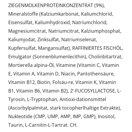
ZIEGENMOLKENPROTEINKONZENTRAT (9%),
Mineralstoffe (Kalziumkarbonat, Kaliumchlorid,
Eisensulfat, Kaliumhydroxid, Natriumchlorid,
Magnesiumcitrat, Natriumcitrat, Kalziumphosphat,
Kaliumjodat, Zinksulfat, Natriumselenat,
Kupfersulfat, Mangansulfat), RAFFINIERTES FISCHÖL,
Emulgator (Sonnenblumenlecithin), Cholinbitartrat,
Mortierella alpina-Öl, Vitamine (Vitamin C, Vitamin
E, Vitamin A, Vitamin D, Niacin, Pantothensäure,
Vitamin B12, Biotin, Folsäu-re, Vitamin K, Vitamin
B1, Vitamin B6, Vitamin B2), 2‘-FUCOSYLLACTOSE, L-
Tyrosin, L-Tryptophan, Antioxi-dationsmittel
(Ascorbylpalmitat, stark tocopherlhaltige Extrakte),
Nukleotide (CMP, UMP, AMP, IMP, GMP), Inositol,
Taurin, L-Carnitin-L-Tartrat. CH.