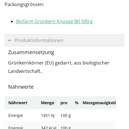
Packungsgrössen:
Biofarm Grünkern Knospe Btl 500 g
Produktinformationen
Zusammensetzung
Grünkernkörner (EU) gedarrt, aus biologischer
Landwirtschaft..
Nährwerte
Nährwert
Menge
pro
%
Messgenauigkeit
Energie
1451 kJ
100 g
Energie
347 kcal
100 g