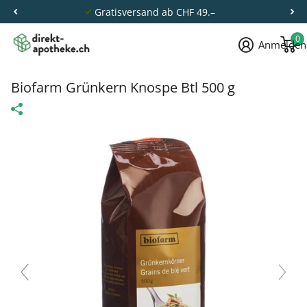
Gratisversand ab CHF 49.–
0
Anmelden
Biofarm Grünkern Knospe Btl 500 g