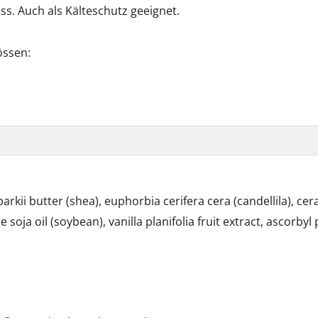
s. Auch als Kälteschutz geeignet.
össen:
ii butter (shea), euphorbia cerifera cera (candellila), cera
ne soja oil (soybean), vanilla planifolia fruit extract, ascorby