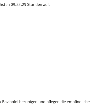
hsten
0
9
3
3
2
9
Stunden auf.
-Bisabolol beruhigen und pflegen die empfindliche