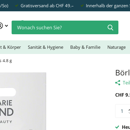
a/So)
Gratisversand ab CHF 49.–
Innerhalb der ganzen
0
t & Körper
Sanität & Hygiene
Baby & Familie
Naturage
s 4.8 g
Börl
Tei
CHF 9.
Heu