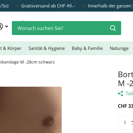
a/So)
Gratisversand ab CHF 49.–
Innerhalb der ganzen
0
t & Körper
Sanität & Hygiene
Baby & Familie
Naturage
genbandage M -28cm schwarz
Bor
M -
Tei
CHF 33