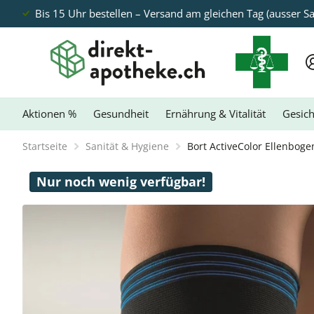
Bis 15 Uhr bestellen – Versand am gleichen Tag (ausser S
Aktionen %
Gesundheit
Ernährung & Vitalität
Gesich
Startseite
Sanität & Hygiene
Bort ActiveColor Ellenbo
Nur noch wenig verfügbar!