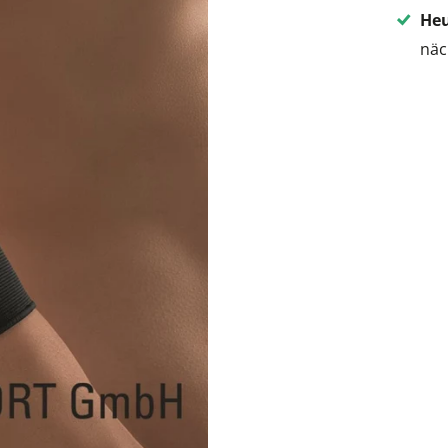
Heu
näc