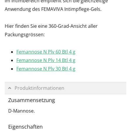
im Intimbereich empfiehlt sich die gleichzeitige
Anwendung des FEMAVIVA Intimpflege-Gels.
Hier finden Sie eine 360-Grad-Ansicht aller
Packungsgrössen:
Femannose N Plv 60 Btl 4 g
Femannose N Plv 14 Btl 4 g
Femannose N Plv 30 Btl 4 g
Produktinformationen
Zusammensetzung
D-Mannose.
Eigenschaften