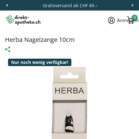
Gratisversand ab CHF 49.–
0
Anmelden
Herba Nagelzange 10cm
Nur noch wenig verfügbar!