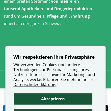
einem breiten Sortiment
von mehreren
tausend Apotheken- und Drogerieprodukten
rund um
Gesundheit, Pflege und Ernährung
innerhalb der ganzen Schweiz.
Erfahren Sie
mehr
Versandkosten
AGB
Wir respektieren Ihre Privatsphäre
Datenschutz
Wir verwenden Cookies und andere
Technologien zur Personalisierung Ihres
Nutzererlebnisses sowie für Marketing- und
Impressum
Analysezwecke. Erfahren Sie mehr in unserer
Datenschutzerklärung.
©
2026
direkt-apotheke.ch,
Akzeptieren