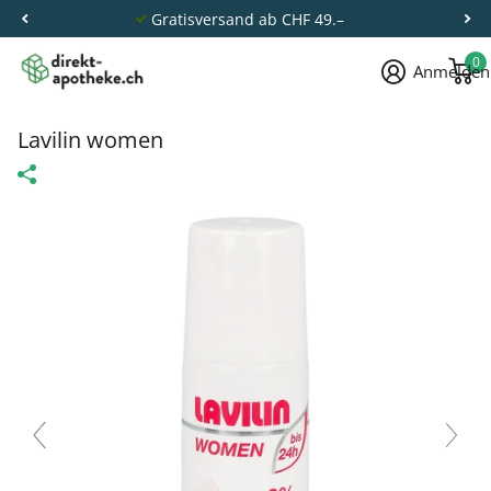
Gratisversand ab CHF 49.–
0
Anmelden
Lavilin women