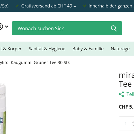
a/So)
Gratisversand ab CHF 49.–
Innerhalb der ganzen
0
t & Körper
Sanität & Hygiene
Baby & Familie
Naturage
ylitol Kaugummi Grüner Tee 30 Stk
mir
Tee 
Tei
CHF 5.