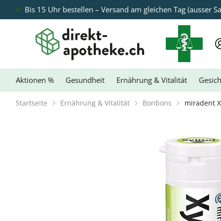
Bis 15 Uhr bestellen – Versand am gleichen Tag (ausser S
Aktionen %
Gesundheit
Ernährung & Vitalität
Gesich
Startseite
Ernährung & Vitalität
Bonbons
miradent X