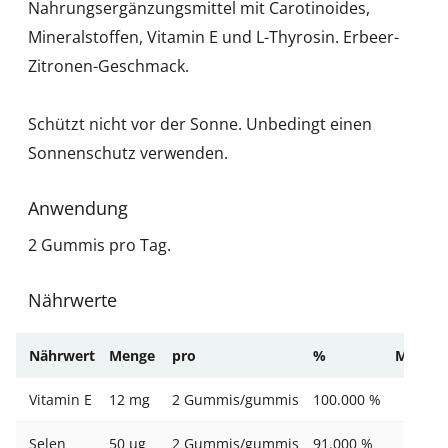
Nahrungsergänzungsmittel mit Carotinoides,
Mineralstoffen, Vitamin E und L-Thyrosin. Erbeer-
Zitronen-Geschmack.
Schützt nicht vor der Sonne. Unbedingt einen
Sonnenschutz verwenden.
Anwendung
2 Gummis pro Tag.
Nährwerte
Nährwert
Menge
pro
%
Messge
Vitamin E
12 mg
2 Gummis/gummis
100.000 %
Selen
50 µg
2 Gummis/gummis
91.000 %