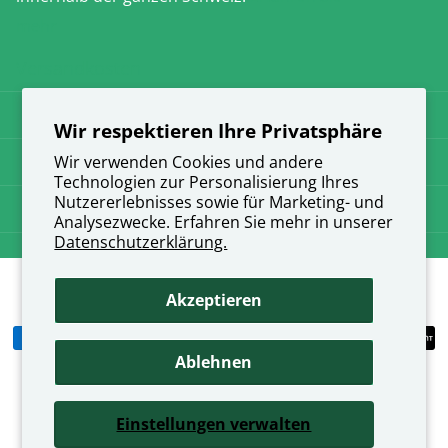
mehr
Versandkosten
AGB
Wir respektieren Ihre Privatsphäre
Datenschutz
Wir verwenden Cookies und andere
Technologien zur Personalisierung Ihres
Nutzererlebnisses sowie für Marketing- und
Impressum
Analysezwecke. Erfahren Sie mehr in unserer
Datenschutzerklärung.
©
2026
direkt-apotheke.ch,
Akzeptieren
Ablehnen
Einstellungen verwalten